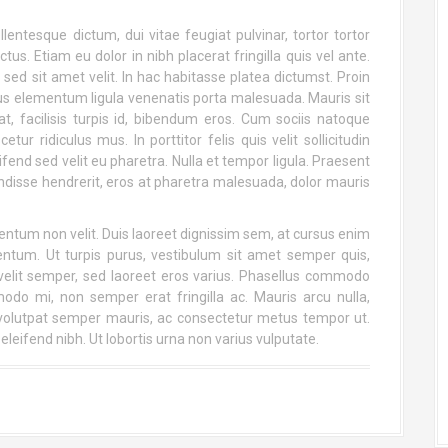
entesque dictum, dui vitae feugiat pulvinar, tortor tortor
us. Etiam eu dolor in nibh placerat fringilla quis vel ante.
ed sit amet velit. In hac habitasse platea dictumst. Proin
us elementum ligula venenatis porta malesuada. Mauris sit
t, facilisis turpis id, bibendum eros. Cum sociis natoque
ur ridiculus mus. In porttitor felis quis velit sollicitudin
ifend sed velit eu pharetra. Nulla et tempor ligula. Praesent
ndisse hendrerit, eros at pharetra malesuada, dolor mauris
ementum non velit. Duis laoreet dignissim sem, at cursus enim
tum. Ut turpis purus, vestibulum sit amet semper quis,
 velit semper, sed laoreet eros varius. Phasellus commodo
 mi, non semper erat fringilla ac. Mauris arcu nulla,
s volutpat semper mauris, ac consectetur metus tempor ut.
 eleifend nibh. Ut lobortis urna non varius vulputate.