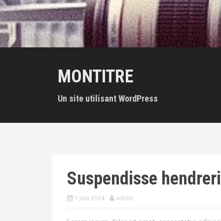
MONTITRE
Un site utilisant WordPress
Suspendisse hendrerit
1 juin 2014
admin