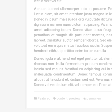
lectus velit vel elit.
Aenean laoreet ullamcorper odio et posuere. Pell
luctus diam, sit amet interdum justo magna in lect
Donec in ipsum malesuada orci vulputate dictum s
dignissim nisi non nunc dictum adipiscing. Vivam
amet adipiscing ipsum. Donec vitae lacus feugia
penatibus et magnis dis parturient montes, nascet
laoreet. Curabitur auctor semper lobortis. Sed ele
volutpat enim quis metus faucibus iaculis. Suspe
hendrerit nibh, ut porttitor enim tortor eu nulla.
Donec ligula erat, hendrerit eget porttitor ut, el
rhoncus non. Nulla fermentum pretium condimen
lacinia sed mauris. Vestibulum adipiscing dui in
malesuada condimentum. Donec tempus commodo
aliquet ut tincidunt et, dictum sed est. Vivamu
Donec vel vestibulum elit, vel semper est. Proin at
Featured
content
,
preview
permalien