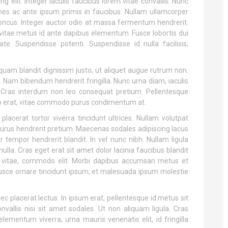
g elit. Integer iaculis faucibus lorem vitae convallis. Nunc
es ac ante ipsum primis in faucibus. Nullam ullamcorper
honcus. Integer auctor odio at massa fermentum hendrerit.
vitae metus id ante dapibus elementum. Fusce lobortis dui
e. Suspendisse potenti. Suspendisse id nulla facilisis,
liquam blandit dignissim justo, ut aliquet augue rutrum non.
Nam bibendum hendrerit fringilla. Nunc urna diam, iaculis
 Cras interdum non leo consequat pretium. Pellentesque
to erat, vitae commodo purus condimentum at.
acerat tortor viverra tincidunt ultrices. Nullam volutpat
purus hendrerit pretium. Maecenas sodales adipiscing lacus
ur tempor hendrerit blandit. In vel nunc nibh. Nullam ligula
nulla. Cras eget erat sit amet dolor lacinia faucibus blandit
que vitae, commodo elit. Morbi dapibus accumsan metus et
. Fusce ornare tincidunt ipsum, et malesuada ipsum molestie
 nec placerat lectus. In ipsum erat, pellentesque id metus sit
vallis nisi sit amet sodales. Ut non aliquam ligula. Cras
elementum viverra, urna mauris venenatis elit, id fringilla