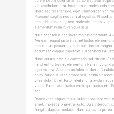
Lorem ipsum dolor sit amet, consectetur adipiscin
vel vestibulum erat. Interdum et malesuada fam
libero sed felis tempor, eget ullamcorper nibh r
Praesent sagittis nec sem at egestas. Phasellus 
nec nibh molestie, nec molestie ipsum vulputat
elementum nulla in, vehicula risus.
Nulla eget tellus nec libero molestie tincidunt. A
Aenean feugiat justo sit amet luctus elementum. 
non metus posuere, vestibulum iaculis magna.
accumsan congue imperdiet. Fusce tincidunt jus
Nunc cursus nibh eu commodo sollicitudin. Sed pl
hendrerit tortor nec elementum. Nam in dolor id 
eget viverra. Aliquam ac lobortis libero. Curabit
enim, faucibus vitae ornare sed, lacinia sit amet 
vitae dolor. Ut et tortor eleifend, gravida ne
varius. Fusce vitae luctus enim, quis luctus nisi
sed.
Donec vitae aliquet tellus. Nulla at posuere velit,
amet, molestie pharetra justo. Duis interdum con
fringilla dapibus sodales. Nam varius, turpis eu 