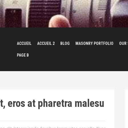
ACCUEIL
ACCUEIL 2
BLOG
MASONRY PORTFOLIO
OUR 
PAGE B
, eros at pharetra malesu