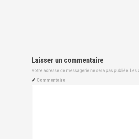
N
a
v
Laisser un commentaire
i
Votre adresse de messagerie ne sera pas publiée.
Les 
g
Commentaire
a
t
i
o
n