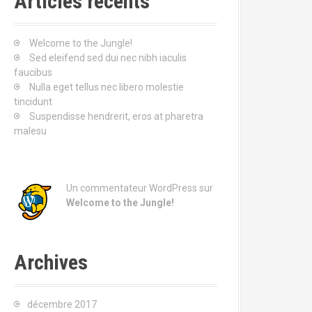
Articles récents
r
c
h
Welcome to the Jungle!
e
Sed eleifend sed dui nec nibh iaculis
p
faucibus
o
Nulla eget tellus nec libero molestie
u
tincidunt
r
Suspendisse hendrerit, eros at pharetra
malesu
:
Un commentateur WordPress
sur
Welcome to the Jungle!
Archives
décembre 2017